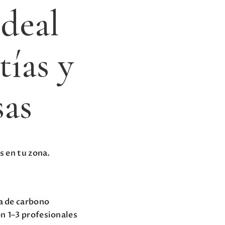
Ideal
ías y
sas
s en tu zona.
la de carbono
n 1–3 profesionales