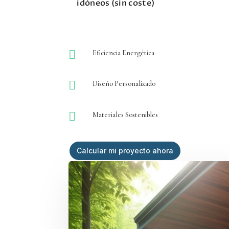
idóneos (sin coste)

Eficiencia Energética

Diseño Personalizado

Materiales Sostenibles
Calcular mi proyecto ahora