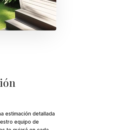
ción
na estimación detallada
uestro equipo de
os te guiará en cada