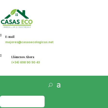

E-mail
mejores@casasecologicas.net

Llámenos Ahora
(+34) 698 90 90 43
PRESUPUESTO
GRATIS