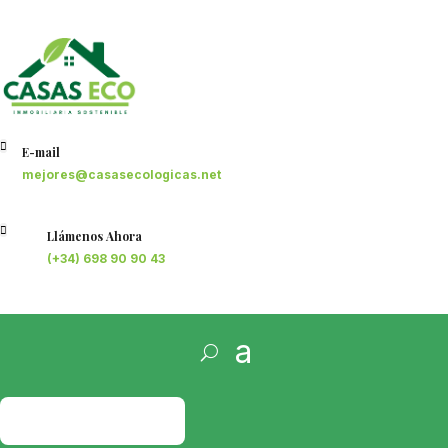

E-mail
mejores@casasecologicas.net

Llámenos Ahora
(+34) 698 90 90 43
PRESUPUESTO
GRATIS