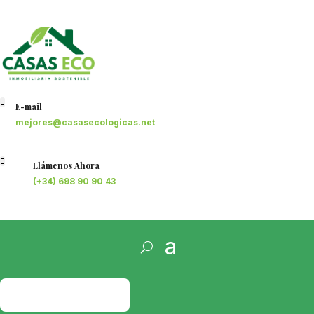

E-mail
mejores@casasecologicas.net

Llámenos Ahora
(+34) 698 90 90 43
PRESUPUESTO
GRATIS