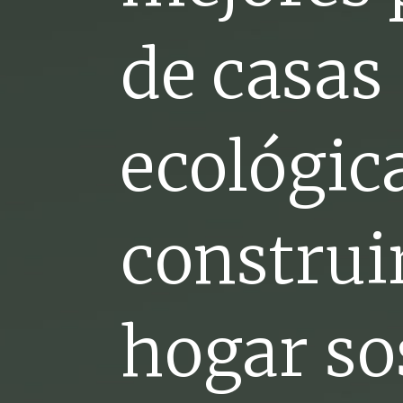
de casas
ecológic
construi
hogar so