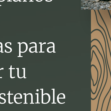
as para
r tu
stenible