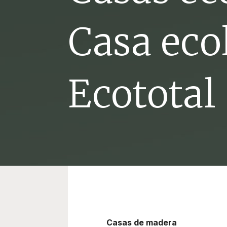
Casa eco
Ecototal
Casas de madera