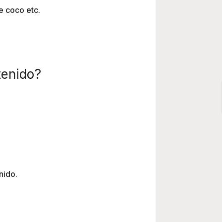
e coco etc.
tenido?
nido.