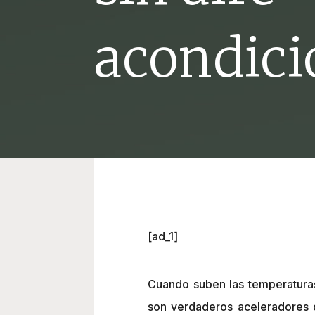
acondic
[ad_1]
Cuando suben las temperaturas
son verdaderos aceleradores 