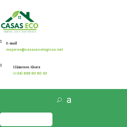

E-mail
mejores@casasecologicas.net

Llámenos Ahora
(+34) 698 90 90 43
PRESUPUESTO
GRATIS