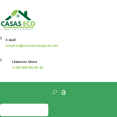

E-mail
mejores@casasecologicas.net

Llámenos Ahora
(+34) 698 90 90 43
PRESUPUESTO
GRATIS