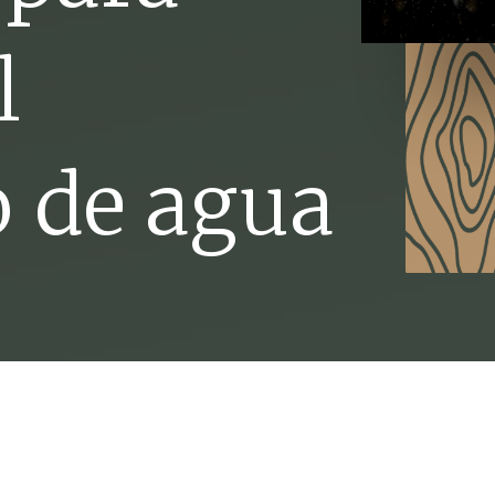
l
 de agua