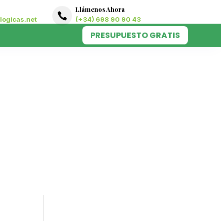
Llámenos Ahora

ogicas.net
(+34) 698 90 90 43
PRESUPUESTO GRATIS