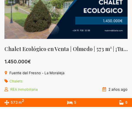
Chalet Ecológico en Venta | Olmedo | 573 m² | ¡Tu Oasis Sostenible!
1.450.000€
Fuente del Fresno - La Moraleja
Chalets
REA Inmobiliaria
2 años ago
2
573 m
5
6