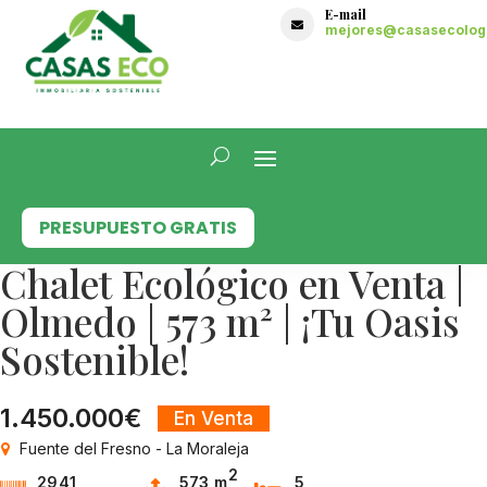
E-mail

mejores@casasecologi
PRESUPUESTO GRATIS
Chalet Ecológico en Venta |
Olmedo | 573 m² | ¡Tu Oasis
Sostenible!
1.450.000€
En Venta
Fuente del Fresno - La Moraleja
2
2941
573 m
5