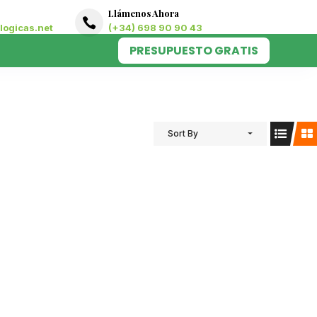
Llámenos Ahora

ogicas.net
(+34) 698 90 90 43
PRESUPUESTO GRATIS
Sort By