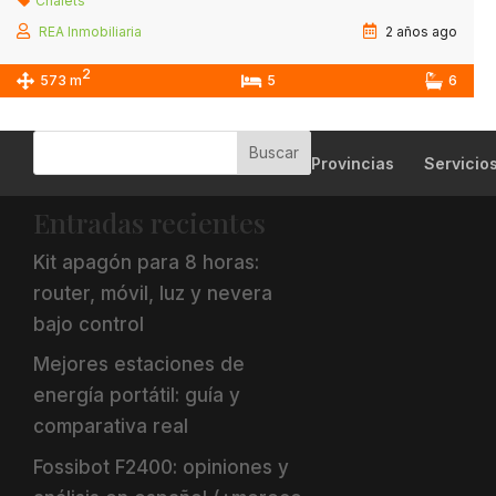
Chalets
REA Inmobiliaria
2 años ago
2
573 m
5
6
Provincias
Servicio
Entradas recientes
Kit apagón para 8 horas:
router, móvil, luz y nevera
bajo control
Mejores estaciones de
energía portátil: guía y
comparativa real
Fossibot F2400: opiniones y